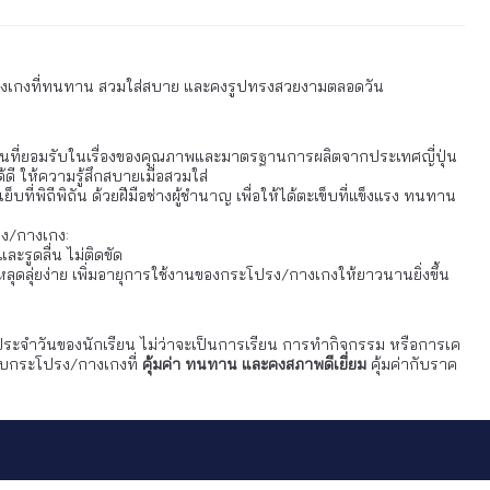
/กางเกงที่ทนทาน สวมใส่สบาย และคงรูปทรงสวยงามตลอดวัน
งเป็นที่ยอมรับในเรื่องของคุณภาพและมาตรฐานการผลิตจากประเทศญี่ปุ่น
 ให้ความรู้สึกสบายเมื่อสวมใส่
่พิถีพิถัน ด้วยฝีมือช่างผู้ชำนาญ เพื่อให้ได้ตะเข็บที่แข็งแรง ทนทาน
รง/กางเกง:
ะรูดลื่น ไม่ติดขัด
ดลุ่ยง่าย เพิ่มอายุการใช้งานของกระโปรง/กางเกงให้ยาวนานยิ่งขึ้น
ระจำวันของนักเรียน ไม่ว่าจะเป็นการเรียน การทำกิจกรรม หรือการเค
้รับกระโปรง/กางเกงที่
คุ้มค่า ทนทาน และคงสภาพดีเยี่ยม
คุ้มค่ากับราค