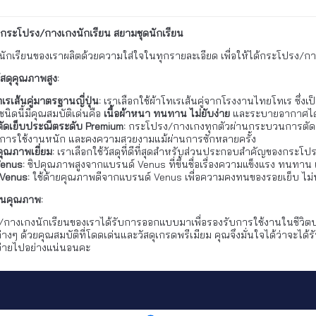
ิกระโปรง/กางเกงนักเรียน สยามชุดนักเรียน
ักเรียนของเราผลิตด้วยความใส่ใจในทุกรายละเอียด เพื่อให้ได้กระโปรง
สดุคุณภาพสูง:
เรเส้นคู่มาตรฐานญี่ปุ่น:
เราเลือกใช้ผ้าโทเรเส้นคู่จากโรงงานไทยโทเร ซึ่
ชนิดนี้มีคุณสมบัติเด่นคือ
เนื้อผ้าหนา ทนทาน ไม่ยับง่าย
และระบายอากาศได้ดี
ัดเย็บประณีตระดับ Premium:
กระโปรง/กางเกงทุกตัวผ่านกระบวนการตัดเย็บที
อการใช้งานหนัก และคงความสวยงามแม้ผ่านการซักหลายครั้ง
คุณภาพเยี่ยม:
เราเลือกใช้วัสดุที่ดีที่สุดสำหรับส่วนประกอบสำคัญของกระโป
Venus:
ซิปคุณภาพสูงจากแบรนด์ Venus ที่ขึ้นชื่อเรื่องความแข็งแรง ทนทาน แล
 Venus:
ใช้ด้ายคุณภาพดีจากแบรนด์ Venus เพื่อความคงทนของรอยเย็บ ไม่หลุ
้ในคุณภาพ:
กางเกงนักเรียนของเราได้รับการออกแบบมาเพื่อรองรับการใช้งานในชีวิตป
่างๆ ด้วยคุณสมบัติที่โดดเด่นและวัสดุเกรดพรีเมียม คุณจึงมั่นใจได้ว่าจะได
าจ่ายไปอย่างแน่นอนคะ