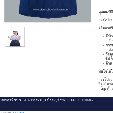
คุณสมบัต
กระโปรงน
ผลิตจากวั
ผ้าโท
ผ้า
การต
ต่
วัสดุ
ซิป 
ด้าย
มั่นใจได
กระโปรง/
ลื่อนไหวต
าที่ลูกค้
สยามชุดนักเรียน 33-35 ตากสิน18 บุคคโล ธนบุรี กทม. 10600 091-8846116