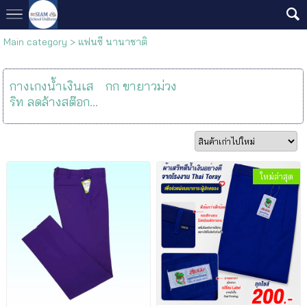
Main category
>
แฟนซี นานาชาติ
กางเกงน้ำเงินเส
กก ขายาวม่วง
ริท ลดล้างสต๊อก...
ใหม่ล่าสุด