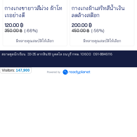
กางเกงขายาวสีม่วง ผ้าโท
กางเกงผ้าเสริทสีน้ำเงิน
เรอย่างดี
ลดล้างสต๊อก
120.00 ฿
200.00 ฿
350.00 ฿
(-66%)
450.00 ฿
(-56%)
มีหลายคุณสมบัติให้เลือก
มีหลายคุณสมบัติให้เลือก
สยามชุดนักเรียน 33-35 ตากสิน18 บุคคโล ธนบุรี กทม. 10600 091-8846116
Visitors:
147,900