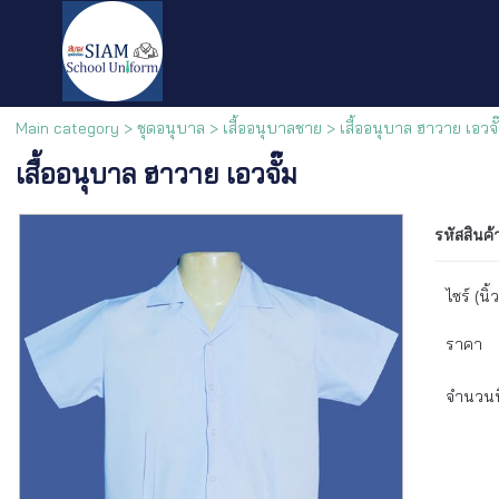
Main category
>
ชุดอนุบาล
>
เสื้ออนุบาลชาย
>
เสื้ออนุบาล ฮาวาย เอวจั
เสื้ออนุบาล ฮาวาย เอวจั๊ม
รหัสสินค้
ไซร์ (นิ้ว
ราคา
จำนวนที