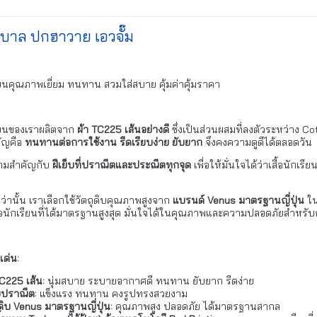
นุบาล ปกฮาวาย เอวจั๊ม
รียนคุณภาพเยี่ยม ทนทาน สวมใส่สบาย คุ้มค่าคุ้มราคา
รียนของเราผลิตจาก
ผ้า TC225 เส้นอย่างดี
ซึ่งเป็นส่วนผสมที่ลงตัวระหว่าง Cot
คัญคือ
ทนทานต่อการใช้งาน รีดเรียบง่าย ยับยาก
จึงคงความดูดีได้ตลอดวัน
วามสำคัญกับ
ฝีเย็บที่ปราณีตและประณีตทุกจุด
เพื่อให้มั่นใจได้ว่าเสื้อนั
กว่านั้น เราเลือกใช้วัตถุดิบคุณภาพสูงจาก
แบรนด์ Venus มาตรฐานญี่ปุ่น
ใน
สื้อนักเรียนที่ได้มาตรฐานสูงสุด มั่นใจได้ในคุณภาพและความปลอดภัยสำห
เด่น:
TC225 เส้น:
นุ่มสบาย ระบายอากาศดี ทนทาน ยับยาก รีดง่าย
็บปราณีต:
แข็งแรง ทนทาน คงรูปทรงสวยงาม
ุดิบ Venus มาตรฐานญี่ปุ่น:
คุณภาพสูง ปลอดภัย ได้มาตรฐานสากล