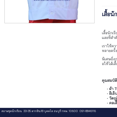
เสื้อน
เสื้อนักเ
และที่สำ
เราให้ค
หลายครั้ง
พิเศษยิ่ง
อให้ได้เ
คุณสมบัติ
ผ้า 
ฝีเย
วัตถ
คอเส
สยามชุดนักเรียน 33-35 ตากสิน18 บุคคโล ธนบุรี กทม. 10600 091-8846116