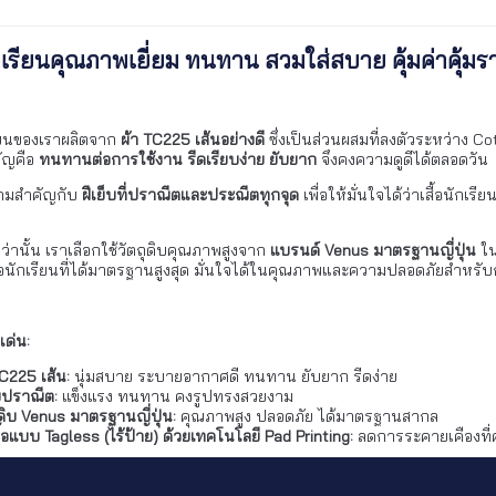
ักเรียนคุณภาพเยี่ยม ทนทาน สวมใส่สบาย คุ้มค่าคุ้ม
รียนของเราผลิตจาก
ผ้า TC225 เส้นอย่างดี
ซึ่งเป็นส่วนผสมที่ลงตัวระหว่าง Cot
คัญคือ
ทนทานต่อการใช้งาน รีดเรียบง่าย ยับยาก
จึงคงความดูดีได้ตลอดวัน
วามสำคัญกับ
ฝีเย็บที่ปราณีตและประณีตทุกจุด
เพื่อให้มั่นใจได้ว่าเสื้อนั
กว่านั้น เราเลือกใช้วัตถุดิบคุณภาพสูงจาก
แบรนด์ Venus มาตรฐานญี่ปุ่น
ใน
สื้อนักเรียนที่ได้มาตรฐานสูงสุด มั่นใจได้ในคุณภาพและความปลอดภัยสำห
เด่น:
TC225 เส้น:
นุ่มสบาย ระบายอากาศดี ทนทาน ยับยาก รีดง่าย
็บปราณีต:
แข็งแรง ทนทาน คงรูปทรงสวยงาม
ุดิบ Venus มาตรฐานญี่ปุ่น:
คุณภาพสูง ปลอดภัย ได้มาตรฐานสากล
ื้อแบบ Tagless (ไร้ป้าย) ด้วยเทคโนโลยี Pad Printing:
ลดการระคายเคืองที่