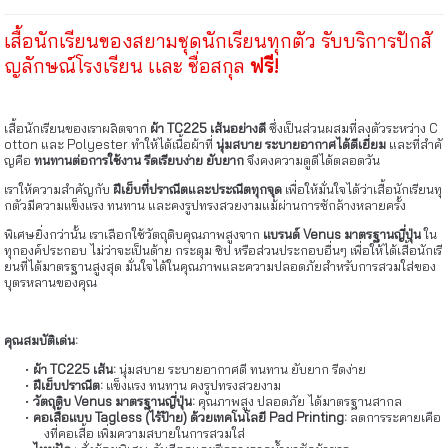
เสื้อนักเรียนของสยามชุดนักเรียนทุกตัว รับบริการปักสั
ญลักษณ์โรงเรียน เเละ ชื่อสกุล
ฟรี!
เสื้อนักเรียนของเราผลิตจาก
ผ้า TC225 เส้นอย่างดี
ซึ่งเป็นส่วนผสมที่ลงตัวระหว่าง C
otton และ Polyester ทำให้ได้เนื้อผ้าที่
นุ่มสบาย ระบายอากาศได้ดีเยี่ยม
และที่สำคั
ญคือ
ทนทานต่อการใช้งาน รีดเรียบง่าย ยับยาก
จึงคงความดูดีได้ตลอดวัน
เราให้ความสำคัญกับ
ฝีเย็บที่ปราณีตและประณีตทุกจุด
เพื่อให้มั่นใจได้ว่าเสื้อนักเรียนทุ
กตัวมีความแข็งแรง ทนทาน และคงรูปทรงสวยงามแม้ผ่านการซักล้างหลายครั้ง
พิเศษยิ่งกว่านั้น เราเลือกใช้วัตถุดิบคุณภาพสูงจาก
แบรนด์ Venus มาตรฐานญี่ปุ่น
ใน
ทุกองค์ประกอบ ไม่ว่าจะเป็นด้าย กระดุม ซิป หรือส่วนประกอบอื่นๆ เพื่อให้ได้เสื้อนักเรี
ยนที่ได้มาตรฐานสูงสุด มั่นใจได้ในคุณภาพและความปลอดภัยสำหรับการสวมใส่ของ
บุตรหลานของคุณ
คุณสมบัติเด่น:
ผ้า TC225 เส้น:
นุ่มสบาย ระบายอากาศดี ทนทาน ยับยาก รีดง่าย
ฝีเย็บปราณีต:
แข็งแรง ทนทาน คงรูปทรงสวยงาม
วัตถุดิบ Venus มาตรฐานญี่ปุ่น:
คุณภาพสูง ปลอดภัย ได้มาตรฐานสากล
คอเสื้อแบบ Tagless (ไร้ป้าย) ด้วยเทคโนโลยี Pad Printing:
ลดการระคายเคือ
งที่คอเสื้อ เพิ่มความสบายในการสวมใส่