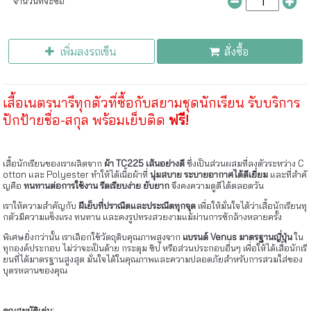
จำนวนที่จะซื้อ
เพิ่มลงรถเข็น
สั่งซื้อ
เสื้อเนตรนารีทุกตัวที่ซื้อกับสยามชุดนักเรียน รับบริการ
ปักป้ายชื่อ-สกุล พร้อมเย็บติด
ฟรี!
เสื้อนักเรียนของเราผลิตจาก
ผ้า TC225 เส้นอย่างดี
ซึ่งเป็นส่วนผสมที่ลงตัวระหว่าง C
otton และ Polyester ทำให้ได้เนื้อผ้าที่
นุ่มสบาย ระบายอากาศได้ดีเยี่ยม
และที่สำคั
ญคือ
ทนทานต่อการใช้งาน รีดเรียบง่าย ยับยาก
จึงคงความดูดีได้ตลอดวัน
เราให้ความสำคัญกับ
ฝีเย็บที่ปราณีตและประณีตทุกจุด
เพื่อให้มั่นใจได้ว่าเสื้อนักเรียนทุ
กตัวมีความแข็งแรง ทนทาน และคงรูปทรงสวยงามแม้ผ่านการซักล้างหลายครั้ง
พิเศษยิ่งกว่านั้น เราเลือกใช้วัตถุดิบคุณภาพสูงจาก
แบรนด์ Venus มาตรฐานญี่ปุ่น
ใน
ทุกองค์ประกอบ ไม่ว่าจะเป็นด้าย กระดุม ซิป หรือส่วนประกอบอื่นๆ เพื่อให้ได้เสื้อนักเรี
ยนที่ได้มาตรฐานสูงสุด มั่นใจได้ในคุณภาพและความปลอดภัยสำหรับการสวมใส่ของ
บุตรหลานของคุณ
คุณสมบัติเด่น: