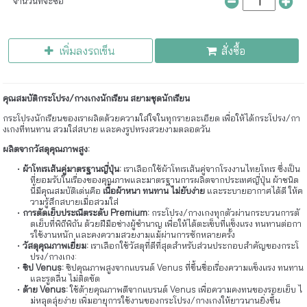
จำนวนที่จะซื้อ
เพิ่มลงรถเข็น
สั่งซื้อ
คุณสมบัติกระโปรง/กางเกงนักเรียน สยามชุดนักเรียน
กระโปรงนักเรียนของเราผลิตด้วยความใส่ใจในทุกรายละเอียด เพื่อให้ได้กระโปรง/กา
งเกงที่ทนทาน สวมใส่สบาย และคงรูปทรงสวยงามตลอดวัน
ผลิตจากวัสดุคุณภาพสูง:
ผ้าโทเรเส้นคู่มาตรฐานญี่ปุ่น:
เราเลือกใช้ผ้าโทเรเส้นคู่จากโรงงานไทยโทเร ซึ่งเป็น
ที่ยอมรับในเรื่องของคุณภาพและมาตรฐานการผลิตจากประเทศญี่ปุ่น ผ้าชนิด
นี้มีคุณสมบัติเด่นคือ
เนื้อผ้าหนา ทนทาน ไม่ยับง่าย
และระบายอากาศได้ดี ให้ค
วามรู้สึกสบายเมื่อสวมใส่
การตัดเย็บประณีตระดับ Premium:
กระโปรง/กางเกงทุกตัวผ่านกระบวนการตั
ดเย็บที่พิถีพิถัน ด้วยฝีมือช่างผู้ชำนาญ เพื่อให้ได้ตะเข็บที่แข็งแรง ทนทานต่อกา
รใช้งานหนัก และคงความสวยงามแม้ผ่านการซักหลายครั้ง
วัสดุคุณภาพเยี่ยม:
เราเลือกใช้วัสดุที่ดีที่สุดสำหรับส่วนประกอบสำคัญของกระโ
ปรง/กางเกง:
ซิป Venus:
ซิปคุณภาพสูงจากแบรนด์ Venus ที่ขึ้นชื่อเรื่องความแข็งแรง ทนทาน
และรูดลื่น ไม่ติดขัด
ด้าย Venus:
ใช้ด้ายคุณภาพดีจากแบรนด์ Venus เพื่อความคงทนของรอยเย็บ ไ
ม่หลุดลุ่ยง่าย เพิ่มอายุการใช้งานของกระโปรง/กางเกงให้ยาวนานยิ่งขึ้น