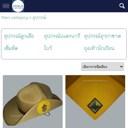
Main category
>
อุปกรณ์
อุปกรณ์ลูกเสือ
อุปกรณ์เนตรนารี
อุปกรณ์ยุวกาชาด
เข็มขัด
โบว์
ถุงเท้านักเรียน