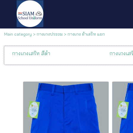
Main category
>
กางเกงประถม
>
กางเกง ผ้าเสริท แยก
กางเกงเสริท สีดำ
กางเกงเสริ