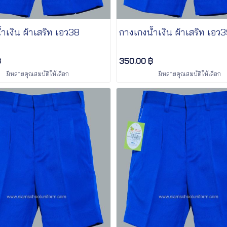
ำเงิน ผ้าเสริท เอว38
กางเกงน้ำเงิน ผ้าเสริท เอว
฿
350.00 ฿
มีหลายคุณสมบัติให้เลือก
มีหลายคุณสมบัติให้เลือก