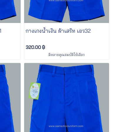
1
กางเกงน้ำเงิน ผ้าเสริท เอว32
320.00 ฿
มีหลายคุณสมบัติให้เลือก