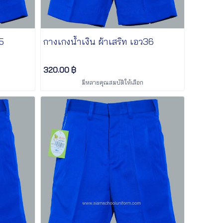
35
กางเกงน้ำเงิน ผ้าเสริท เอว36
320.00 ฿
มีหลายคุณสมบัติให้เลือก