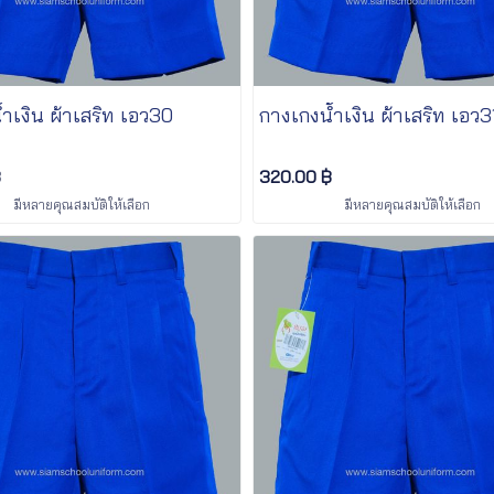
ำเงิน ผ้าเสริท เอว30
กางเกงน้ำเงิน ผ้าเสริท เอว3
฿
320.00 ฿
มีหลายคุณสมบัติให้เลือก
มีหลายคุณสมบัติให้เลือก