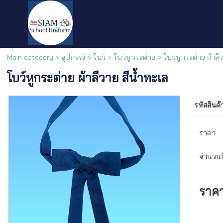
Main category
>
อุปกรณ์
>
โบว์
>
โบว์หูกระต่าย
>
โบว์หูกระต่าย ผ้าลี
โบว์หูกระต่าย ผ้าลีวาย สีน้ำทะเล
รหัสสินค้
ราคา
จำนวนที
ราค